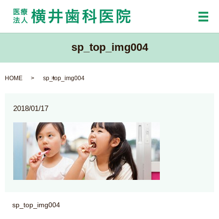
メ
sp_top_img004
HOME
sp_top_img004
2018/01/17
sp_top_img004