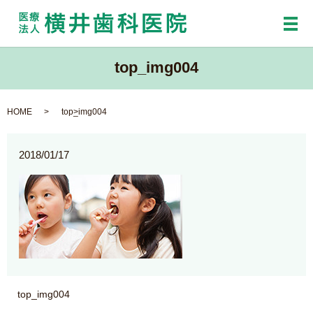
メ
top_img004
HOME
top_img004
2018/01/17
top_img004