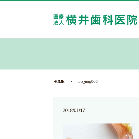
HOME
top_img006
2018/01/17